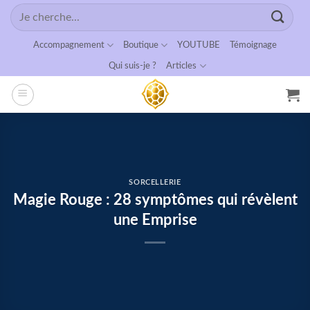
Passer
Recherche
au
pour :
contenu
Accompagnement
Boutique
YOUTUBE
Témoignage
Qui suis-je ?
Articles
SORCELLERIE
Magie Rouge : 28 symptômes qui révèlent
une Emprise