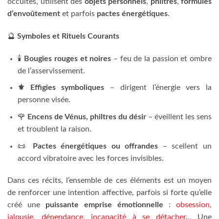
occultes, utilisent des
objets personnels
,
philtres
,
formules
d’envoûtement
et parfois
pactes énergétiques
.
🔮
Symboles et Rituels Courants
🕯️
Bougies rouges et noires
– feu de la passion et ombre
de l’asservissement.
⚜️ Effigies symboliques
– dirigent l’énergie vers la
personne visée.
🌹
Encens de Vénus, philtres du désir
– éveillent les sens
et troublent la raison.
📜
Pactes énergétiques ou offrandes
– scellent un
accord vibratoire avec les forces invisibles.
Dans ces récits, l’ensemble de ces éléments est un moyen
de renforcer une intention affective, parfois si forte qu’elle
créé une
puissante emprise émotionnelle
:
obsession,
jalousie, dépendance, incapacité à se détacher
… Une