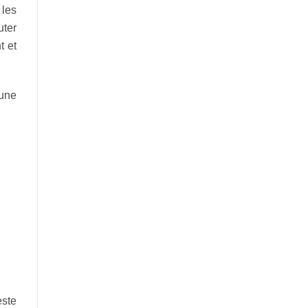
 les
uter
t et
une
este