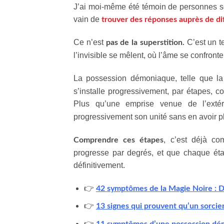
J’ai moi-même été témoin de personnes so
vain de
trouver des réponses auprès de dif
Ce n’est
C’est un te
pas de la superstition.
l’invisible se mêlent, où l’âme se confront
La possession démoniaque, telle que la 
s’installe progressivement, par étapes, c
Plus qu’une emprise venue de l’extér
progressivement son unité sans en avoir 
, c’est déjà co
Comprendre ces étapes
progresse par degrés, et que chaque étape
définitivement.
👉
42 symptômes de la Magie Noire : D
👉
13 signes qui prouvent qu’un sorcie
👉