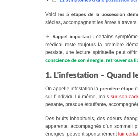
11 symptômes d’une possession dé
Voici
les 5 étapes de la possession dém
siècles, accompagnent les âmes à travers l
⚠️
certains symptômes
Rappel important :
médical reste toujours la première dém
persiste, une lecture spirituelle peut off
conscience de son énergie, retrouver sa lib
1. L’infestation – Quand l
On appelle infestation la
d
première étape
sur l’individu lui-même, mais
sur son cad
pesante, presque étouffante, accompagnée
Des bruits inhabituels, des odeurs étran
apparente, accompagnés d’un sommeil plus
énergies, peuvent spontanément
fuir cert