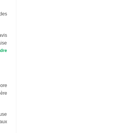
 des
avis
ise
dre
core
hère
ause
 aux