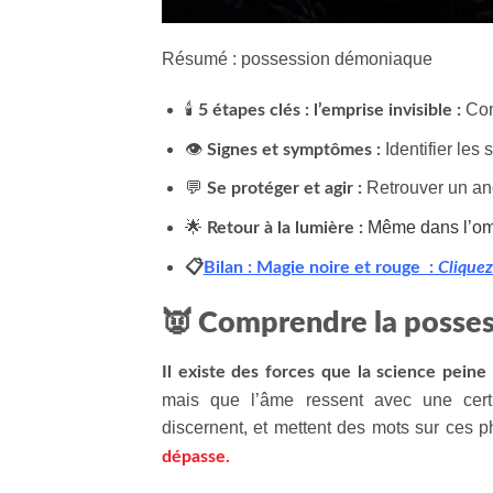
Résumé : possession démoniaque
🕯️
Com
5 étapes clés : l’emprise invisible :
👁️
Identifier les 
Signes et symptômes :
💬
Retrouver un anc
Se protéger et agir :
🌟
Même dans l’omb
Retour à la lumière :
📋
Bilan : Magie noire et rouge :
Cliquez 
👿
Comprendre la posses
Il existe des forces que la science pein
mais que l’âme ressent avec une certit
discernent, et mettent des mots sur ces
dépasse.