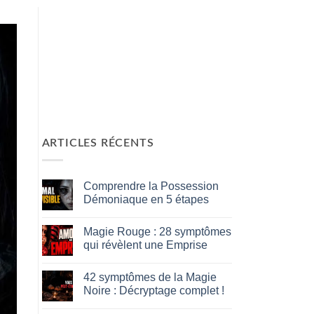
ARTICLES RÉCENTS
Comprendre la Possession
Démoniaque en 5 étapes
Aucun
commentaire
Magie Rouge : 28 symptômes
sur
Comprendre
qui révèlent une Emprise
la
Possession
Aucun
Démoniaque
commentaire
42 symptômes de la Magie
en
sur
5
Magie
Noire : Décryptage complet !
étapes
Rouge
:
Aucun
28
commentaire