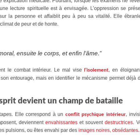
e explication médicale. Pourtant, lorsque les examens ne révè
 une lecture spirituelle est à envisagée. L’oppression se prés
ur la personne et affaiblit peu à peu sa vitalité. Elle ébranl
n climat de peur et de honte.
ral, ensuite le corps, et enfin l’âme.”
nt le combat intérieur. Le mal vise
, en éloignan
l’isolement
e son entourage, mais en identifier le mécanisme permet déjà 
sprit devient un champ de bataille
tapes. Elle correspond à un
, invis
conflit psychique intérieur
imposent, deviennent
envahissantes
et souvent
destructrices.
V
des pulsions, ou êtes envahi par des
images noires, obsédantes.