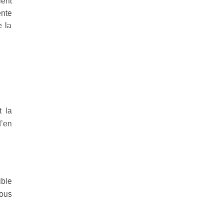
lent
ente
e la
t la
d’en
ible
ous