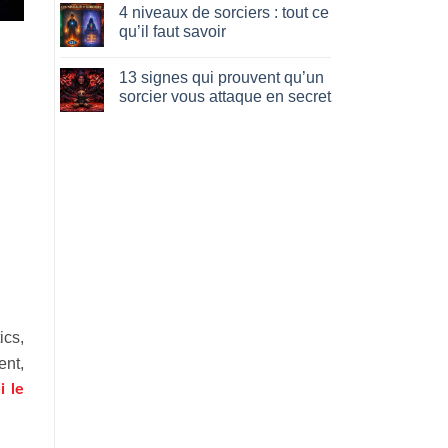
4 niveaux de sorciers : tout ce
symptômes
sur
qui
42
qu’il faut savoir
révèlent
symptômes
une
de
Aucun
Emprise
la
commentaire
13 signes qui prouvent qu’un
Magie
sur
Noire
4
sorcier vous attaque en secret
:
niveaux
Décryptage
de
Aucun
complet
sorciers
commentaire
!
:
sur
tout
13
ce
signes
qu’il
qui
faut
prouvent
savoir
qu’un
sorcier
vous
attaque
en
secret
ics,
nt,
i le