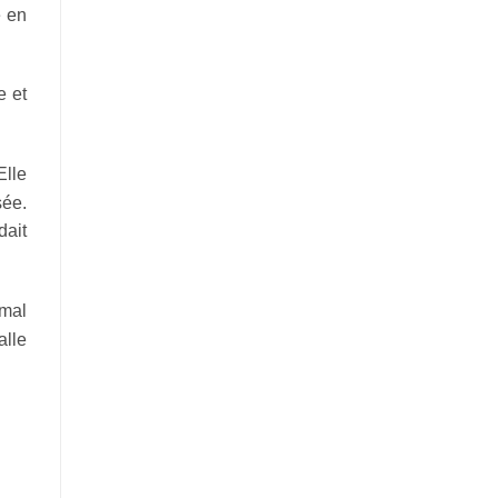
é en
e et
Elle
sée.
ait
mal
alle