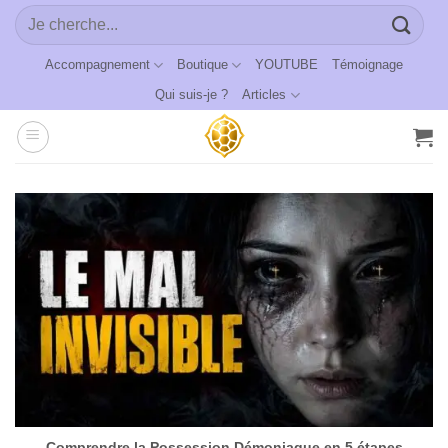
Passer
Recherche
au
pour :
contenu
Accompagnement
Boutique
YOUTUBE
Témoignage
Qui suis-je ?
Articles
Comprendre la Possession Démoniaque en 5 étapes