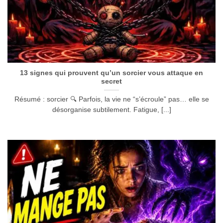
13 signes qui prouvent qu’un sorcier vous attaque en
secret
Résumé : sorcier 🔍 Parfois, la vie ne “s’écroule” pas… elle se
désorganise subtilement. Fatigue, [...]