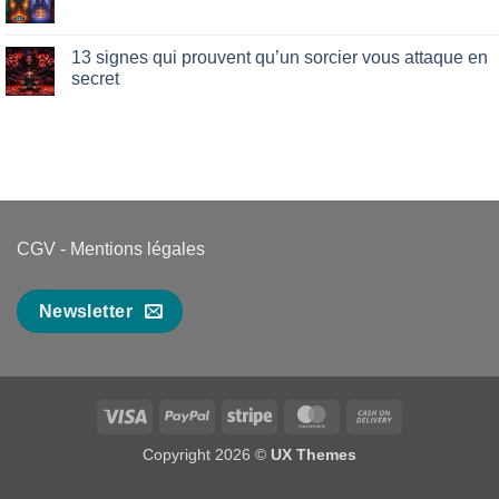
Aucun
révèlent
symptômes
commentaire
une
de
sur
Emprise
la
4
13 signes qui prouvent qu’un sorcier vous attaque en
Magie
niveaux
Noire
secret
de
:
sorciers
Décryptage
Aucun
:
complet
commentaire
tout
!
sur
ce
13
qu’il
signes
faut
qui
savoir
prouvent
qu’un
sorcier
vous
attaque
CGV
-
Mentions légales
en
secret
Newsletter
Visa
PayPal
Stripe
MasterCard
Cash
On
Copyright 2026 ©
UX Themes
Delivery