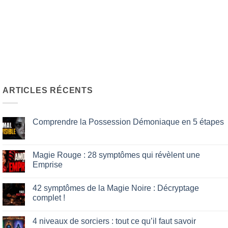
ARTICLES RÉCENTS
Comprendre la Possession Démoniaque en 5 étapes
Aucun
commentaire
sur
Comprendre
Magie Rouge : 28 symptômes qui révèlent une
la
Emprise
Possession
Démoniaque
Aucun
en
commentaire
5
42 symptômes de la Magie Noire : Décryptage
sur
étapes
Magie
complet !
Rouge
:
Aucun
28
commentaire
4 niveaux de sorciers : tout ce qu’il faut savoir
symptômes
sur
qui
42