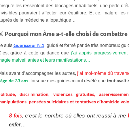
orsqu’elles ressentent des blocages inhabituels, une perte d’é
nvisibles pourraient affecter leur équilibre. Et ce, malgré le
auprès de la médecine allopathique…
⚔️ Pourquoi mon Âme a-t-elle choisi de combattre
Je suis
, guidé et formé par de très nombreux gu
Guérisseur N.1
C’est grâce à cette guidance que
j’ai appris progressivement
agie malveillantes et leurs manifestations…
Mais avant d’accompagner les autres,
j’ai moi-même dû traver
, lorsque mes guides m’ont révélé que
’âge de 33 ans
tout avai
Solitude, discrimination, violences gratuites, asservissemen
anipulations, pensées suicidaires et tentatives d’homicide vol
, c’est le nombre où elles ont reussi à me
8 fois
…
enfer