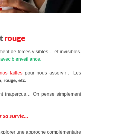
et
rouge
ent de forces visibles… et invisibles.
avec bienveillance.
nos failles
pour nous asservir… Les
,
e
rouge, etc.
ement inaperçus… On pense simplement
ur sa survie…
 explorer une approche complémentaire