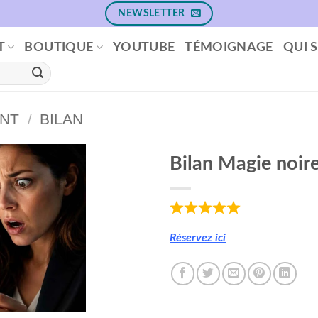
NEWSLETTER
T
BOUTIQUE
YOUTUBE
TÉMOIGNAGE
QUI S
NT
/
BILAN
Bilan Magie noire
Ajouter
à la
wishlist
Réservez ici