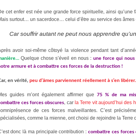
e cet enfer est née une grande force spirituelle, ainsi qu’une f
Mais surtout… un sacerdoce… celui d’être au service des âmes
Car souffrir autant ne peut nous apprendre qu’u
Après avoir soi-même côtoyé la violence pendant tant d’anné
Quelque chose s’éveil en nous :
manière…
une force qui nous 
otre armure et à combattre ces forces de la destruction !
ar, en vérité,
peu d’âmes parviennent réellement à s’en libére
Mes guides m’ont également affirmer que
75 % de ma missi
, car
la Terre vit aujourd’hui des
combattre ces forces obscures
l’omniprésence de ces forces malveillantes. C’est précisé
pécialisées, comme la mienne, ont choisi de rejoindre la Terr
’est donc là ma principale contribution :
combattre ces forces 