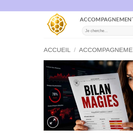
Passer
au
contenu
ACCOMPAGNEMEN
Recherche
pour :
ACCUEIL
/
ACCOMPAGNEME