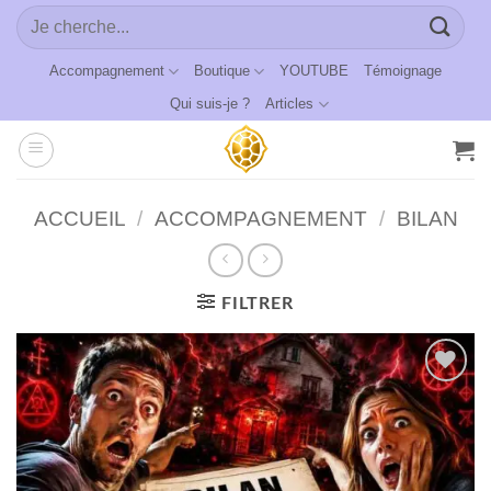
Passer
Recherche
au
pour :
contenu
Accompagnement
Boutique
YOUTUBE
Témoignage
Qui suis-je ?
Articles
ACCUEIL
/
ACCOMPAGNEMENT
/
BILAN
FILTRER
Ajouter
à la
wishlist