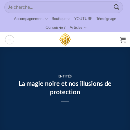
Passer
Recherche
au
pour :
contenu
Accompagnement
Boutique
YOUTUBE
Témoignage
Qui suis-je ?
Articles
ENTITÉS
La magie noire et nos illusions de
protection