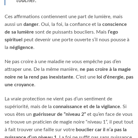
toucher.”
Ces affirmations contiennent une part de lumière, mais
aussi un
danger
. Oui, la foi, la confiance et la
conscience
de sa lumière
sont de puissants boucliers. Mais
l’ego
spirituel
peut devenir une porte ouverte s’il nous pousse à
la
négligence
.
Ne pas croire à une maladie ne vous empêche pas d’en
attraper une. De la même manière,
ne pas croire à la magie
noire ne la rend pas inexistante
. C’est une
loi d’énergie, pas
une croyance
.
La vraie protection ne vient pas d’un sentiment de
supériorité, mais de la
connaissance et de la vigilance
. Si
vous êtes un
guérisseur de “niveau 2”
et qu’en face de vous
se trouve un praticien de magie noire “niveau 1”, il peut tout
à fait trouver une faille sur votre
bouclier car il n’a pas la
puissance d’un niveau 1
. La foi ne suffit pas sans puissance