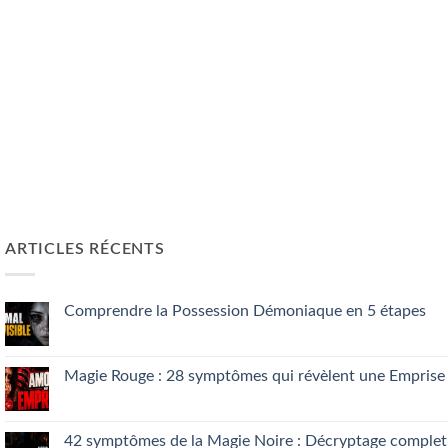
ARTICLES RÉCENTS
Comprendre la Possession Démoniaque en 5 étapes
Aucun
commentaire
sur
Comprendre
Magie Rouge : 28 symptômes qui révèlent une Emprise
la
Possession
Aucun
Démoniaque
commentaire
en
sur
5
Magie
42 symptômes de la Magie Noire : Décryptage complet