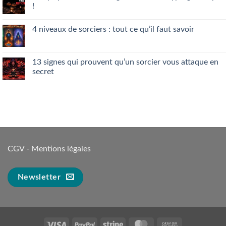
étapes
Rouge
!
:
28
Aucun
symptômes
commentaire
qui
4 niveaux de sorciers : tout ce qu’il faut savoir
sur
révèlent
42
une
Aucun
symptômes
Emprise
commentaire
de
sur
la
4
13 signes qui prouvent qu’un sorcier vous attaque en
Magie
niveaux
Noire
secret
de
:
sorciers
Décryptage
Aucun
:
complet
commentaire
tout
!
sur
ce
13
qu’il
signes
faut
qui
savoir
prouvent
qu’un
sorcier
vous
CGV
-
attaque
Mentions légales
en
secret
Newsletter
Visa
PayPal
Stripe
MasterCard
Cash