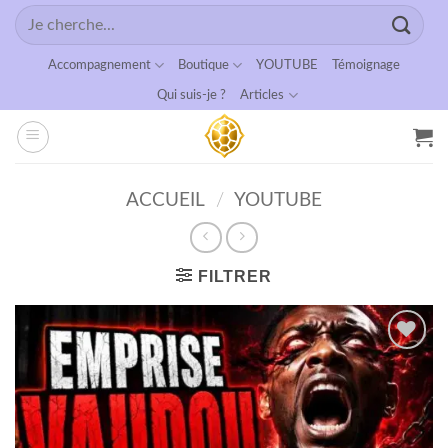
Passer
Recherche
au
pour :
contenu
Accompagnement
Boutique
YOUTUBE
Témoignage
Qui suis-je ?
Articles
ACCUEIL
/
YOUTUBE
FILTRER
Ajouter
à la
wishlist